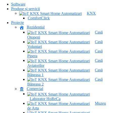
Software
Produse și servicii
KNX
ComfortClick
Proiecte
Rezidential
Casă
Otopeni
Casă
Voluntari
Casă
Pipera
Casă
Aviatorilor
Casă
Băneasa 1
Casă
Băneasa 2
Comercial
Laborator HoReCa
Muzeu
de Arta