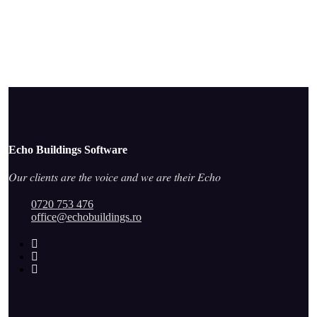
Echo Buildings Software
𝑂𝑢𝑟 𝑐𝑙𝑖𝑒𝑛𝑡𝑠 𝑎𝑟𝑒 𝑡ℎ𝑒 𝑣𝑜𝑖𝑐𝑒 𝑎𝑛𝑑 𝑤𝑒 𝑎𝑟𝑒 𝑡ℎ𝑒𝑖𝑟 𝐸𝑐ℎ𝑜
0720 753 476
office@echobuildings.ro