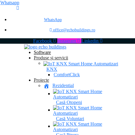
Whatsapp
WhatsApp
office@echobuildings.ro
Facebook
Instagram
Linkedin
Software
Produse și servicii
KNX
ComfortClick
Proiecte
Rezidential
Casă Otopeni
Casă Voluntari
Casă Pipera