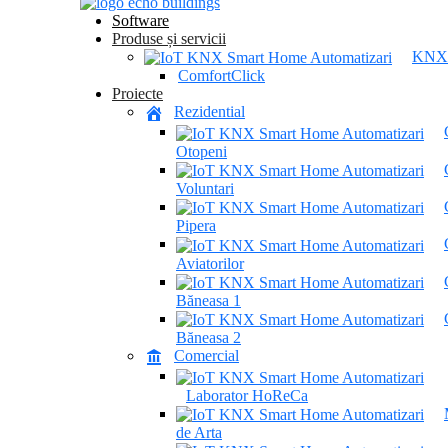
Software
Produse și servicii
KNX
ComfortClick
Proiecte
Rezidential
Otopeni
Voluntari
Pipera
Aviatorilor
Băneasa 1
Băneasa 2
Comercial
Laborator HoReCa
de Arta