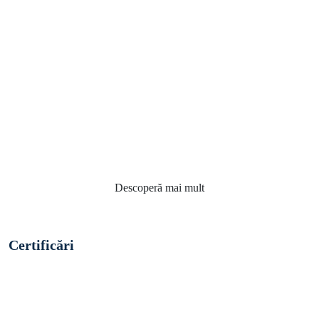
Preia controlul casei tale
Descoperă mai mult
Certificări