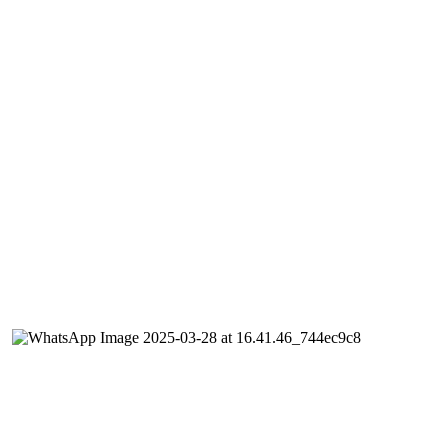
Monitorizare
01
Echipa noastră de ingineri este specializată în realizarea și
implementarea arhitecturii de automatizare pentru clădiri
rezidențiale., comerciale/publice, industriale și GRMS.
02
Echo Buildings Software reprezintă crearea legăturii strânse dintre
om și clădire.