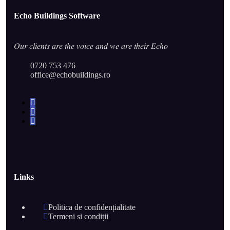
Echo Buildings Software
𝑂𝑢𝑟 𝑐𝑙𝑖𝑒𝑛𝑡𝑠 𝑎𝑟𝑒 𝑡ℎ𝑒 𝑣𝑜𝑖𝑐𝑒 𝑎𝑛𝑑 𝑤𝑒 𝑎𝑟𝑒 𝑡ℎ𝑒𝑖𝑟 𝐸𝑐ℎ𝑜
0720 753 476
office@echobuildings.ro
Links
Politica de confidențialitate
Termeni si condiții