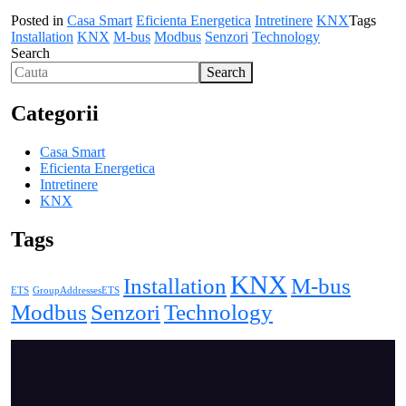
Posted in
Casa Smart
Eficienta Energetica
Intretinere
KNX
Tags
Installation
KNX
M-bus
Modbus
Senzori
Technology
Search
Search
Categorii
Casa Smart
Eficienta Energetica
Intretinere
KNX
Tags
KNX
Installation
M-bus
ETS
GroupAddressesETS
Modbus
Senzori
Technology