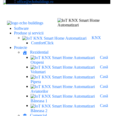
office@echobuildings.ro
Software
Produse și servicii
KNX
ComfortClick
Proiecte
Rezidential
Casă
Otopeni
Casă
Voluntari
Casă
Pipera
Casă
Aviatorilor
Casă
Băneasa 1
Casă
Băneasa 2
Comercial