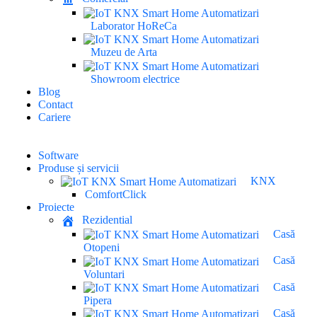
Laborator HoReCa
Muzeu de Arta
Showroom electrice
Blog
Contact
Cariere
Software
Produse și servicii
KNX
ComfortClick
Proiecte
Rezidential
Casă
Otopeni
Casă
Voluntari
Casă
Pipera
Casă