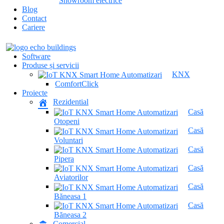
Showroom electrice
Blog
Contact
Cariere
Software
Produse și servicii
KNX
ComfortClick
Proiecte
Rezidential
Casă
Otopeni
Casă
Voluntari
Casă
Pipera
Casă
Aviatorilor
Casă
Băneasa 1
Casă
Băneasa 2
Comercial