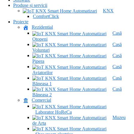
Produse și servicii
KNX
ComfortClick
Proiecte
Rezidential
Casă
Otopeni
Casă
Voluntari
Casă
Pipera
Casă
Aviatorilor
Casă
Băneasa 1
Casă
Băneasa 2
Comercial
Laborator HoReCa
Muzeu
de Arta