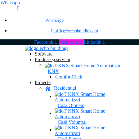
Whatsapp
WhatsApp
office@echobuildings.ro
Facebook
Instagram
Linkedin
Software
Produse și servicii
KNX
ComfortClick
Proiecte
Rezidential
Casă Otopeni
Casă Voluntari
Casă Pipera