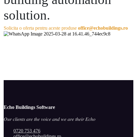
solution.
Solicita o oferta pentru aceste produse
office@echobuildings.ro
Echo Buildings Software
𝑂𝑢𝑟 𝑐𝑙𝑖𝑒𝑛𝑡𝑠 𝑎𝑟𝑒 𝑡ℎ𝑒 𝑣𝑜𝑖𝑐𝑒 𝑎𝑛𝑑 𝑤𝑒 𝑎𝑟𝑒 𝑡ℎ𝑒𝑖𝑟 𝐸𝑐ℎ𝑜
0720 753 476
office@echobuildings.ro