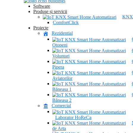
Software
Produse și servicii
KNX
ComfortClick
Proiecte
Rezidential
Otopeni
Voluntari
Pipera
Aviatorilor
Băneasa 1
Băneasa 2
Comercial
Laborator HoReCa
de Arta