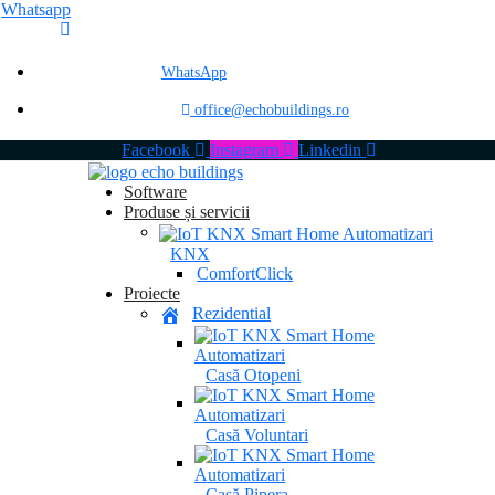
Whatsapp
WhatsApp
office@echobuildings.ro
Facebook
Instagram
Linkedin
Software
Produse și servicii
KNX
ComfortClick
Proiecte
Rezidential
Casă Otopeni
Casă Voluntari
Casă Pipera