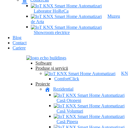
Laborator HoReCa
Muzeu
de Arta
Showroom electrice
Blog
Contact
Cariere
Software
Produse și servicii
KN
ComfortClick
Proiecte
Rezidential
Casă Otopeni
Casă Voluntari
Casă Pipera