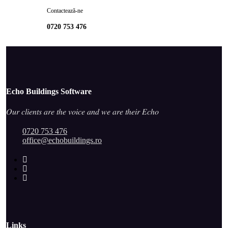
Contactează-ne
0720 753 476
Echo Buildings Software
𝑂𝑢𝑟 𝑐𝑙𝑖𝑒𝑛𝑡𝑠 𝑎𝑟𝑒 𝑡ℎ𝑒 𝑣𝑜𝑖𝑐𝑒 𝑎𝑛𝑑 𝑤𝑒 𝑎𝑟𝑒 𝑡ℎ𝑒𝑖𝑟 𝐸𝑐ℎ𝑜
0720 753 476
office@echobuildings.ro
Links