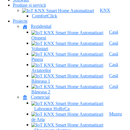
Produse și servicii
KNX
ComfortClick
Proiecte
Rezidential
Casă
Otopeni
Casă
Voluntari
Casă
Pipera
Casă
Aviatorilor
Casă
Băneasa 1
Casă
Băneasa 2
Comercial
Laborator HoReCa
Muzeu
de Arta