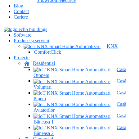
Showroom electrice
Blog
Contact
Cariere
Software
Produse și servicii
KNX
ComfortClick
Proiecte
Rezidential
Casă
Otopeni
Casă
Voluntari
Casă
Pipera
Casă
Aviatorilor
Casă
Băneasa 1
Casă
Băneasa 2
Comercial