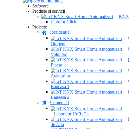
Software
Produse și servicii
KNX
ComfortClick
Proiecte
Rezidential
Otopeni
Voluntari
Pipera
Aviatorilor
Băneasa 1
Băneasa 2
Comercial
Laborator HoReCa
de Arta