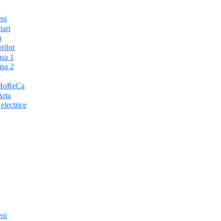
ni
tari
a
rilor
sa 1
sa 2
 HoReCa
Arta
lectrice
ni