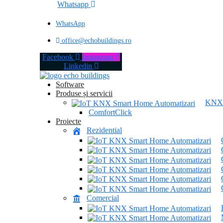
Whatsapp
WhatsApp
office@echobuildings.ro
Facebook
Instagram
Linkedin
Software
Produse și servicii
KNX
ComfortClick
Proiecte
Rezidential
Comercial