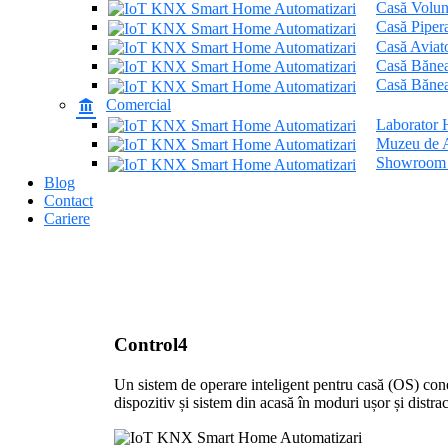
Casă Volun
Casă Piper
Casă Aviato
Casă Bănea
Casă Bănea
Comercial
Laborator
Muzeu de 
Showroom e
Blog
Contact
Cariere
Control4
Un sistem de operare inteligent pentru casă (OS) cone
dispozitiv și sistem din acasă în moduri ușor și distract