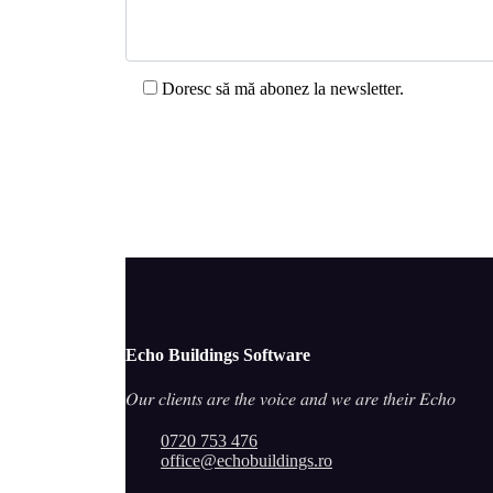
Doresc să mă abonez la newsletter.
Echo Buildings Software
𝑂𝑢𝑟 𝑐𝑙𝑖𝑒𝑛𝑡𝑠 𝑎𝑟𝑒 𝑡ℎ𝑒 𝑣𝑜𝑖𝑐𝑒 𝑎𝑛𝑑 𝑤𝑒 𝑎𝑟𝑒 𝑡ℎ𝑒𝑖𝑟 𝐸𝑐ℎ𝑜
0720 753 476
office@echobuildings.ro