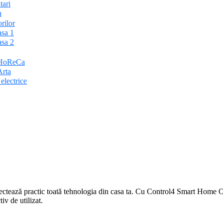
tari
a
rilor
sa 1
sa 2
 HoReCa
Arta
lectrice
ctează practic toată tehnologia din casa ta. Cu Control4 Smart Home OS 
iv de utilizat.