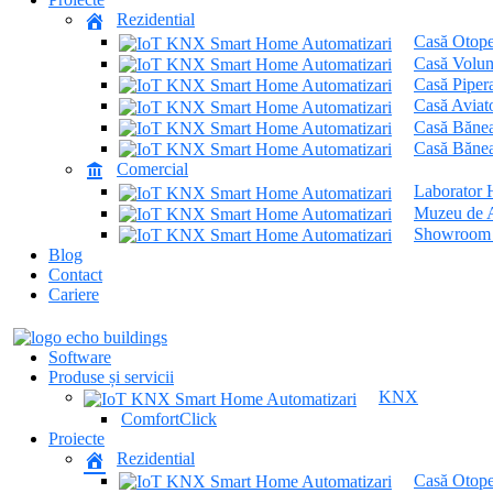
Rezidential
Casă Otope
Casă Volun
Casă Piper
Casă Aviato
Casă Bănea
Casă Bănea
Comercial
Laborator
Muzeu de 
Showroom e
Blog
Contact
Cariere
Software
Produse și servicii
KNX
ComfortClick
Proiecte
Rezidential
Casă Otope