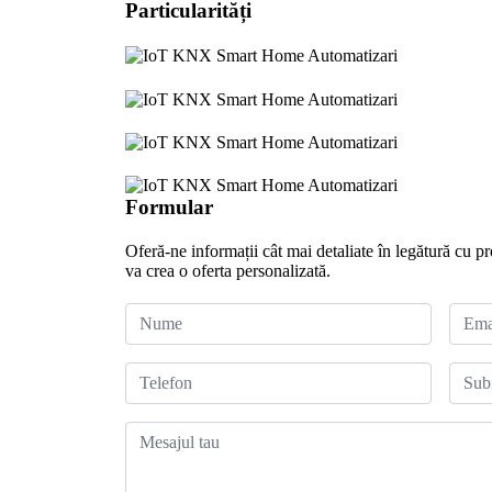
Particularit
ă
ț
i
Formular
Oferă
-ne
informații
cât
mai
detaliate
în
legătură
cu pr
va
crea
o
oferta
personalizată
.