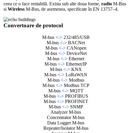
ceea ce o face rentabilă. Exista sub alte doua forme,
radio
M-Bus
si
Wireless
M-Bus, de asemenea, specificate în EN 13757–4.
Convertoare de protocol
M-bus
<->
232/485/USB
M-bus
<->
BACNet
M-bus
<->
CANopen
M-bus
<->
DeviceNet
M-bus
<->
Ethernet
M-bus
<->
Ethernet/IP
M-bus
<->
KNX
M-bus
<->
LoRaWAN
M-bus
<->
Modbus
M-bus
<->
Modbus TCP
M-bus
<->
MQTT
M-bus
<->
PROFIBUS
M-bus
<->
PROFINET
M-bus
<->
SNMP
Analyzer M-bus
Concentrator M-bus
Data Logger M-bus
Repeater/Isolator M-bus