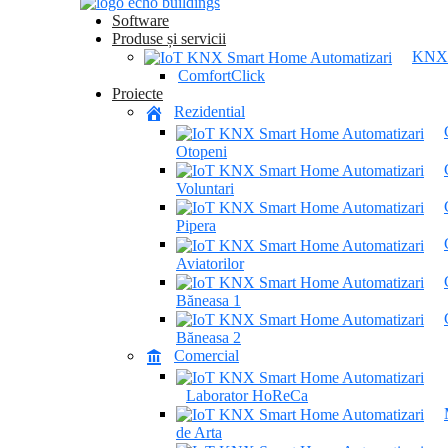
Software
Produse și servicii
KNX
ComfortClick
Proiecte
Rezidential
Otopeni
Voluntari
Pipera
Aviatorilor
Băneasa 1
Băneasa 2
Comercial
Laborator HoReCa
de Arta