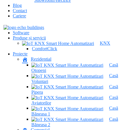
Showroom electrice
Blog
Contact
Cariere
Software
Produse și servicii
KNX
ComfortClick
Proiecte
Rezidential
Casă
Otopeni
Casă
Voluntari
Casă
Pipera
Casă
Aviatorilor
Casă
Băneasa 1
Casă
Băneasa 2
Comercial