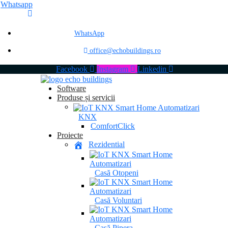
Whatsapp
WhatsApp
office@echobuildings.ro
Facebook
Instagram
Linkedin
Software
Produse și servicii
KNX
ComfortClick
Proiecte
Rezidential
Casă Otopeni
Casă Voluntari
Casă Pipera