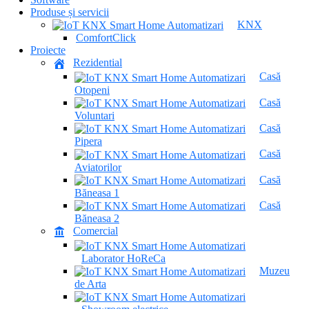
Produse și servicii
KNX
ComfortClick
Proiecte
Rezidential
Casă
Otopeni
Casă
Voluntari
Casă
Pipera
Casă
Aviatorilor
Casă
Băneasa 1
Casă
Băneasa 2
Comercial
Laborator HoReCa
Muzeu
de Arta