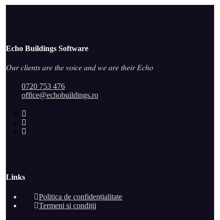
Echo Buildings Software
𝑂𝑢𝑟 𝑐𝑙𝑖𝑒𝑛𝑡𝑠 𝑎𝑟𝑒 𝑡ℎ𝑒 𝑣𝑜𝑖𝑐𝑒 𝑎𝑛𝑑 𝑤𝑒 𝑎𝑟𝑒 𝑡ℎ𝑒𝑖𝑟 𝐸𝑐ℎ𝑜
0720 753 476
office@echobuildings.ro
Links
Politica de confidențialitate
Termeni si condiții