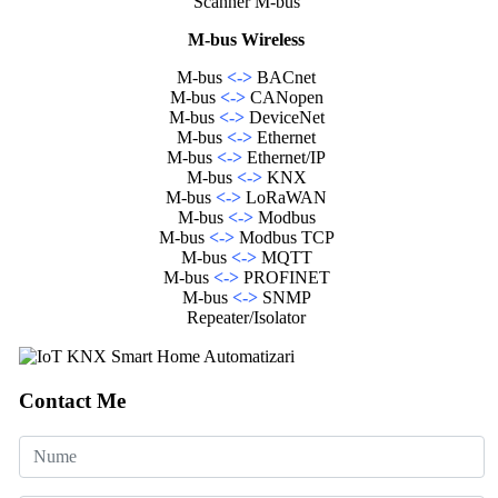
Scanner M-bus
M-bus Wireless
M-bus
<->
BACnet
M-bus
<->
CANopen
M-bus
<->
DeviceNet
M-bus
<->
Ethernet
M-bus
<->
Ethernet/IP
M-bus
<->
KNX
M-bus
<->
LoRaWAN
M-bus
<->
Modbus
M-bus
<->
Modbus TCP
M-bus
<->
MQTT
M-bus
<->
PROFINET
M-bus
<->
SNMP
Repeater/Isolator
Contact Me