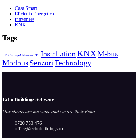
Casa Smart
Eficienta Energetica
Intretinere
KNX
Tags
KNX
Installation
M-bus
ETS
GroupAddressesETS
Modbus
Senzori
Technology
Echo Buildings Software
𝑂𝑢𝑟 𝑐𝑙𝑖𝑒𝑛𝑡𝑠 𝑎𝑟𝑒 𝑡ℎ𝑒 𝑣𝑜𝑖𝑐𝑒 𝑎𝑛𝑑 𝑤𝑒 𝑎𝑟𝑒 𝑡ℎ𝑒𝑖𝑟 𝐸𝑐ℎ𝑜
0720 753 476
office@echobuildings.ro