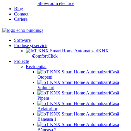
Showroom electrice
Blog
Contact
Cariere
Software
Produse și servicii
KNX
ComfortClick
Proiecte
Rezidential
Casă
Otopeni
Casă
Voluntari
Casă
Pipera
Casă
Aviatorilor
Casă
Băneasa 1
Casă
Băneasa 2