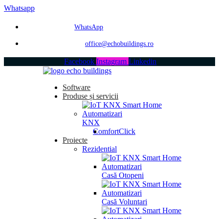
Whatsapp
WhatsApp
office@echobuildings.ro
Facebook
Instagram
Linkedin
Software
Produse și servicii
KNX
ComfortClick
Proiecte
Rezidential
Casă Otopeni
Casă Voluntari