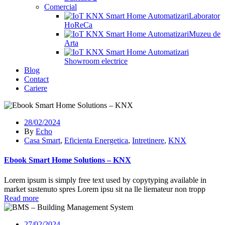
Comercial
Laborator
HoReCa
Muzeu de
Arta
Showroom electrice
Blog
Contact
Cariere
28/02/2024
By
Echo
Casa Smart
,
Eficienta Energetica
,
Intretinere
,
KNX
Ebook Smart Home Solutions – KNX
Lorem ipsum is simply free text used by copytyping available in
market sustenuto spres Lorem ipsu sit na lle liemateur non tropp
Read more
27/02/2024