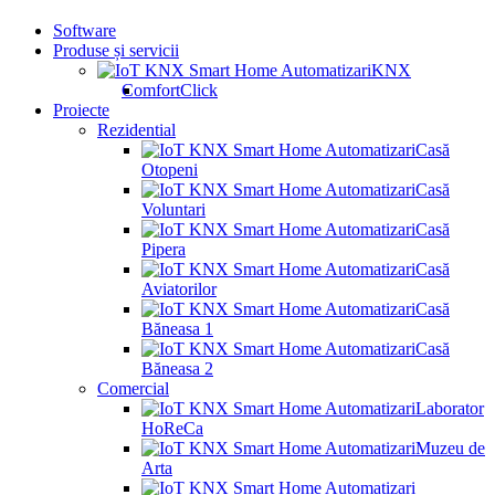
Software
Produse și servicii
KNX
ComfortClick
Proiecte
Rezidential
Casă
Otopeni
Casă
Voluntari
Casă
Pipera
Casă
Aviatorilor
Casă
Băneasa 1
Casă
Băneasa 2
Comercial
Laborator
HoReCa
Muzeu de
Arta